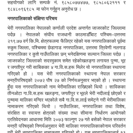
सहयोगको लागि सम्पर्क नं. ९८५८०७७४७७, ९८५८०६२१११ र
९८४८०९६९८५ मा फोन गर्नुहुन अनुरोध छ ।
नगरपालिकाको संक्षिप्त परिचय
भेरी नगरपालिका नेपालको कर्णाली प्रदेश अन्तर्गत जाजरकोट जिल्लामा
पर्दछ । नेपालको संघीय राजधानी काठमाडौँबाट पश्चिम–उत्तरमा
२१९.७७ वर्ग कि.मि. क्षेत्रफलमा फैलिएर रहेको यस नगरपालिकाको पूर्वमा
रुकुम जिल्ला, पश्चिममा छेडागाड नगरपालिका, उत्तरमा त्रिवेणी नलगाड
नगरपालिका र कुशे गाउँपालिका छन् भनेदक्षिणमा सल्यान जिल्ला पर्दछ ।
जाजरकोट जिल्लाको सदरमुकाम समेत रहेकोखलङ्गा लगायत पुन्मा, भूर
र जगतीपुर गरी साबिकका ४ गा.वि.स.हरू मिलेर यो नगरपालिका स्थापना
गरिएको हो । यस भेरी नगरपालिकाको स्थापना नेपाल सरकार
मन्त्रीपरिषद्को २०७२ पौष २७ को निर्णयअनुसार भएको हो । स्थापना
हुँदा यस नगरपालिकाको नाम भेरीमालिका राखिएको थियो । साविकका
तीनओटा गा.वि.स.हरू खलङ्गा, जगतीपुर र भूरले भेरी नदीलाई छोएको र
पुन्मामा मालिका मन्दिर भएकोले सबै गा.वि.स.लाई समेट्ने गरी भेरीमालिका
नामाकरण गरिएको थियो । गाउँपालिका, नगरपालिका तथा विशेष,
संरक्षित वा स्वायत्त क्षेत्रको संख्या तथा सीमाना निर्धारण आयोगको
प्रतिवेदनका आधारमा मिति २०७३ फाल्गुण २७ गते बसेको नेपाल सरकार
मन्त्री परिषद्को निणर्यअनुसार भेरी मालिका नगरपालिकाकोनाम परिवर्तन
गरी भेरी नगरपालिका नामाकरण गरिएको हो। यस नगरपालिकालाई १३