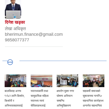
दिनेश खड्का
लेखा अधिकृत
bherimun.finance@gmail.com
9858077377
बालविवाह अन्त्य
स्वास्थ्यकर्मि तथा
क्षयरोग मुक्त नगर
सहकर्मी समाजको
गर्नका लागि किशोर,
सामुदायिक महिला
घोषणा अभियान
सुशासनमा नागरिक
किशोरी र
स्वास्थ्य स्वयं
सम्बन्धि
सहभागिता कार्यक्रम
अभिभावकहरुलाई
सेविकाहरूलाई
अभिमुखिकरण
अन्तर्गत सहभागिता