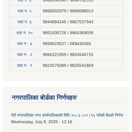
वडा न. ६
9868656540 / 9864782519
वडा न. ५
9868002979 / 9868088013
वडा न. ३
9844884245 / 9867537943
वडा न. १०
9851006726 / 9864369039
वडा न . ४
9858023527 / 089430365
वडा न . २
9866221959 / 9824546715
वडा न . १
9822575089 / 9825541869
नगरपालिका बोर्डका निर्णयहरु
भेरी नगरपालिका नगर कार्यपालिकाको मिति २०८३।०१।१६ गतेको बैठको निर्णय
Wednesday, July 8, 2026 - 12:16