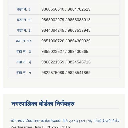
वडा न. ६
9868656540 / 9864782519
वडा न. ५
9868002979 / 9868088013
वडा न. ३
9844884245 / 9867537943
वडा न. १०
9851006726 / 9864369039
वडा न . ४
9858023527 / 089430365
वडा न . २
9866221959 / 9824546715
वडा न . १
9822575089 / 9825541869
नगरपालिका बोर्डका निर्णयहरु
भेरी नगरपालिका नगर कार्यपालिकाको मिति २०८३।०१।१६ गतेको बैठको निर्णय
Wednesday, July 8, 2026 - 12:16