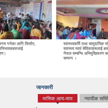
न्त्य गर्नका लागि किशोर,
स्वास्थ्यकर्मि तथा सामुदायिक म
अभिभावकहरुलाई
स्वास्थ्य स्वयं सेविकाहरूलाई क्ष
रण।
नेपाल सम्बन्धि अभिमुखिकरण का
सम्पन्न ।
जानकारी
मासिक आय-व्यय
न्यायीक समि
(active tab)