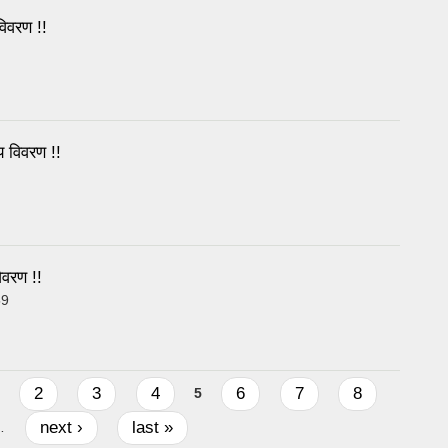
िवरण !!
 विवरण !!
वरण !!
59
2
3
4
6
7
8
5
next ›
last »
…