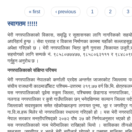
Pages
« first
‹ previous
1
2
3
स्वागतम !!!!!
भेरी नगरपालिकाको विकास, समृद्धि र सुशासनका लागि नागरिकको सहय
अपरिहार्य हुन्छ । सेवा प्रवाह र विकास निर्माणका काममा यहाँको सल्लाहस
अपेक्षा गरिएको छ । भेरी नगरपालिका भित्र कुनै गुनासा ,सिकायत उजुरी,
सहयोगको लागि सम्पर्क नं. ९८५८०७७४७७, ९८५८०६२१११ र ९८४८०
गर्नुहुन अनुरोध छ ।
नगरपालिकाको संक्षिप्त परिचय
भेरी नगरपालिका नेपालको कर्णाली प्रदेश अन्तर्गत जाजरकोट जिल्लामा प
संघीय राजधानी काठमाडौँबाट पश्चिम–उत्तरमा २१९.७७ वर्ग कि.मि. क्षेत्रफल
यस नगरपालिकाको पूर्वमा रुकुम जिल्ला, पश्चिममा छेडागाड नगरपालिका, उत
नलगाड नगरपालिका र कुशे गाउँपालिका छन् भनेदक्षिणमा सल्यान जिल्ला प
जिल्लाको सदरमुकाम समेत रहेकोखलङ्गा लगायत पुन्मा, भूर र जगतीपुर 
गा.वि.स.हरू मिलेर यो नगरपालिका स्थापना गरिएको हो । यस भेरी नगरपा
नेपाल सरकार मन्त्रीपरिषद्को २०७२ पौष २७ को निर्णयअनुसार भएको हो ।
यस नगरपालिकाको नाम भेरीमालिका राखिएको थियो । साविकका तीनओट
खलङ्गा, जगतीपुर र भूरले भेरी नदीलाई छोएको र पुन्मामा मालिका मन्