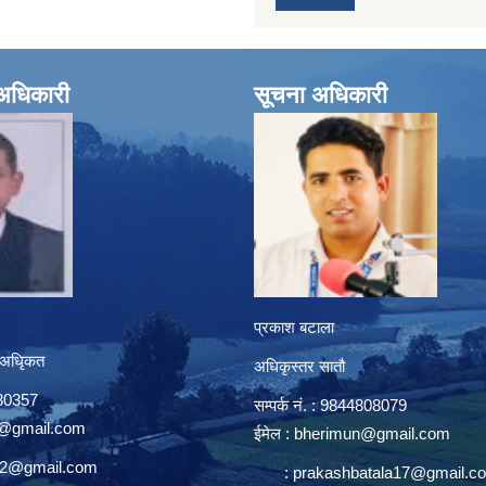
े अधिकारी
सूचना अधिकारी
प्रकाश बटाला
 अधिृकत
अधिकृस्तर सातौ
8080357
सम्पर्क न‌ं. : 9844808079
@gmail.com
ईमेल :
bherimun@gmail.com
n2@gmail.com
:
prakashbatala17@gmail.c