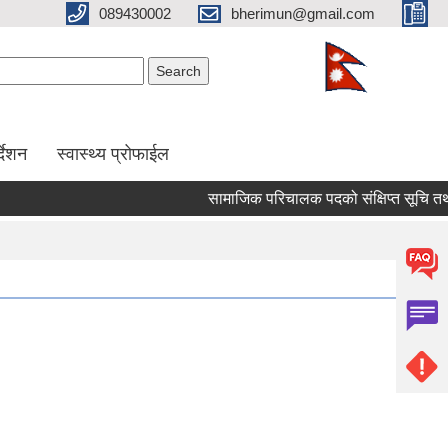
089430002
bherimun@gmail.com
Search form
Search
र्देशन
स्वास्थ्य प्रोफाईल
सामाजिक परिचालक पदको संक्षिप्त सूचि तथा लिखित