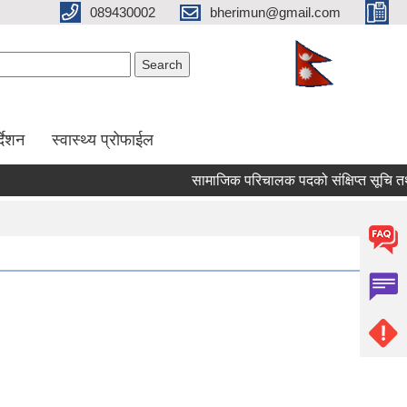
089430002
bherimun@gmail.com
Search form
Search
र्देशन
स्वास्थ्य प्रोफाईल
सामाजिक परिचालक पदको संक्षिप्त सूचि तथा लिखि