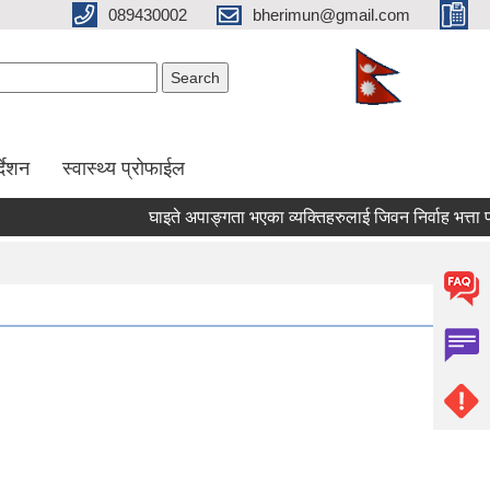
089430002
bherimun@gmail.com
Search form
Search
र्देशन
स्वास्थ्य प्रोफाईल
घाइते अपाङ्गता भएका व्यक्तिहरुलाई जिवन निर्वाह भत्ता प्राप्