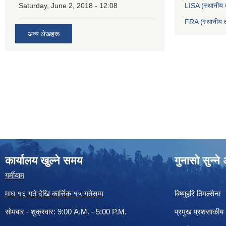
Saturday, June 2, 2018 - 12:08
LISA (स्थानीय त
FRA (स्थानीय त
अन्य लेखहरू
कार्यालय खुल्ने समय
गुनासो सुन्न
गर्मीयाम
माघ १६ गते देखि कार्त्तिक १५ गतेसम्म
बिष्णुहरि तिमल्सेना
सोमबार - शुक्रवार: 9:00 A.M. - 5:00 P.M.
प्रमुख प्रशसाकीय