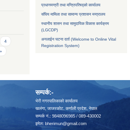
प्रधानमन्त्री तथा मन्त्रिपरिषद्को कार्यालय
संघिय मामिला तथा सामान्य प्रशासन मन्त्रालय
स्थानीय शासन तथा सामुदायिक विकास कार्यक्रम
(LGCDP)
अनलाईन घटना दर्ता (Welcome to Online Vital
4
Registration System)
 »
सम्पर्क:-
भेरी नगरपालिकाको कार्यालय
खलंगा, जाजरकोट, कर्णाली प्रदेश, नेपाल
सम्पर्क नं.: 9848096985 / 089-430002
इमेल:
bherimun@gmail.com