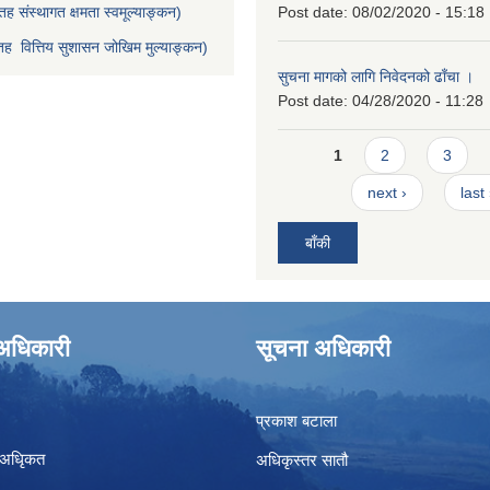
ह संस्थागत क्षमता स्वमूल्याङ्कन)
Post date:
08/02/2020 - 15:18
ह वित्तिय सुशासन जोखिम मुल्याङ्कन)
सुचना मागको लागि निवेदनको ढाँचा ।
Post date:
04/28/2020 - 11:28
Pages
1
2
3
next ›
last
बाँकी
े अधिकारी
सूचना अधिकारी
प्रकाश बटाला
 अधिृकत
अधिकृस्तर सातौ