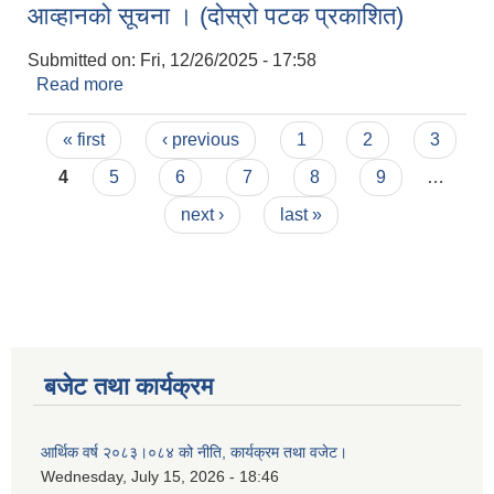
आव्हानको सूचना । (दोस्रो पटक प्रकाशित)
Submitted on:
Fri, 12/26/2025 - 17:58
Read more
about आ.व.२०८२/२०८३ को लागि आन्तरिक आय तर्फको
दुंगा, गिट्टि बालुवा रोडा तथा नदिजन्य पदार्थको उत्खनन,
Pages
बिक्री तथा निकासिको लागि बोलपत्र आव्हानको सूचना ।
« first
‹ previous
1
2
3
(दोस्रो पटक प्रकाशित)
4
5
6
7
8
9
…
next ›
last »
बजेट तथा कार्यक्रम
आर्थिक वर्ष २०८३।०८४ को नीति, कार्यक्रम तथा वजेट।
Wednesday, July 15, 2026 - 18:46