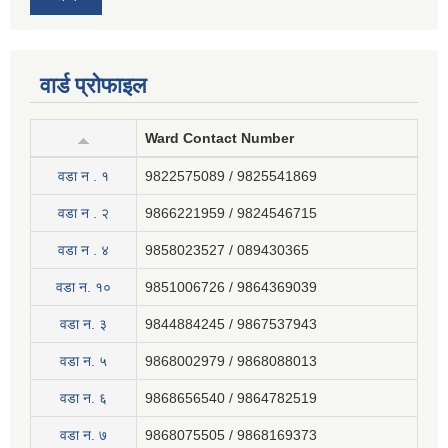
वार्ड प्रोफाइल
Ward Contact Number
वडा न . १
9822575089 / 9825541869
वडा न . २
9866221959 / 9824546715
वडा न . ४
9858023527 / 089430365
वडा न. १०
9851006726 / 9864369039
वडा न. ३
9844884245 / 9867537943
वडा न. ५
9868002979 / 9868088013
वडा न. ६
9868656540 / 9864782519
वडा न. ७
9868075505 / 9868169373